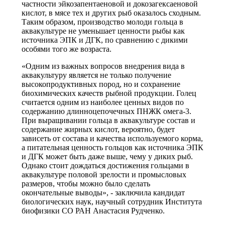
частности эйкозапентаеновой и докозагексаеновой
кислот, в мясе тех и других рыб оказалось сходным.
Таким образом, производство молоди гольца в
аквакультуре не уменьшает ценности рыбы как
источника ЭПК и ДГК, по сравнению с дикими
особями того же возраста.
«Одним из важных вопросов внедрения вида в
аквакультуру является не только получение
высокопродуктивных пород, но и сохранение
биохимических качеств рыбной продукции. Голец
считается одним из наиболее ценных видов по
содержанию длинноцепочечных ПНЖК омега-3.
При выращивании гольца в аквакультуре состав и
содержание жирных кислот, вероятно, будет
зависеть от состава и качества используемого корма,
а питательная ценность гольцов как источника ЭПК
и ДГК может быть даже выше, чему у диких рыб.
Однако стоит дождаться достижения гольцами в
аквакультуре половой зрелости и промысловых
размеров, чтобы можно было сделать
окончательные выводы», - заключила кандидат
биологических наук, научный сотрудник Института
биофизики СО РАН Анастасия Рудченко.