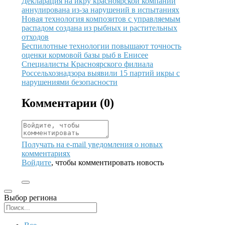
Иллюстрация новости
Декларация на икру красноярской компании
аннулирована из-за нарушений в испытаниях
Иллюстрация новости
Новая технология композитов с управляемым
распадом создана из рыбных и растительных
отходов
Иллюстрация новости
Беспилотные технологии повышают точность
оценки кормовой базы рыб в Енисее
Иллюстрация новости
Специалисты Красноярского филиала
Россельхознадзора выявили 15 партий икры с
нарушениями безопасности
Комментарии (
0
)
Получать на e‑mail уведомления о новых
комментариях
Войдите
, чтобы комментировать новость
Выбор региона
Поиск региона