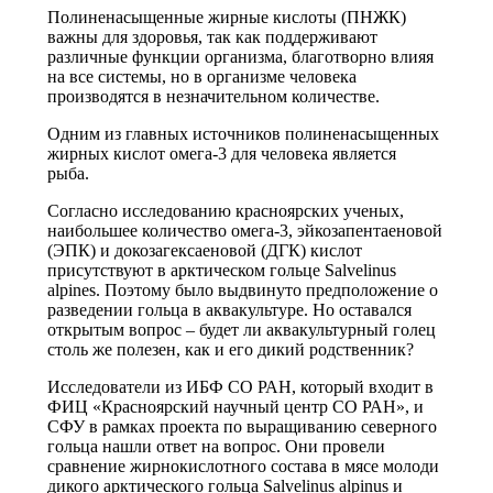
Полиненасыщенные жирные кислоты (ПНЖК)
важны для здоровья, так как поддерживают
различные функции организма, благотворно влияя
на все системы, но в организме человека
производятся в незначительном количестве.
Одним из главных источников полиненасыщенных
жирных кислот омега-3 для человека является
рыба.
Согласно исследованию красноярских ученых,
наибольшее количество омега-3, эйкозапентаеновой
(ЭПК) и докозагексаеновой (ДГК) кислот
присутствуют в арктическом гольце Salvelinus
alpines. Поэтому было выдвинуто предположение о
разведении гольца в аквакультуре. Но оставался
открытым вопрос – будет ли аквакультурный голец
столь же полезен, как и его дикий родственник?
Исследователи из ИБФ СО РАН, который входит в
ФИЦ «Красноярский научный центр СО РАН», и
СФУ в рамках проекта по выращиванию северного
гольца нашли ответ на вопрос. Они провели
сравнение жирнокислотного состава в мясе молоди
дикого арктического гольца Salvelinus alpinus и