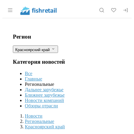
Раздел навигации по сайту fishretail.r
Российские ученые сделали важное о
Фильтры
Регион
Красноярский край
Категория новостей
Все
Главные
Региональные
Дальнее зарубежье
Ближнее зарубежье
Новости компаний
Обзоры отрасли
Новости
Разделы
Новости
Региональные
Красноярский край