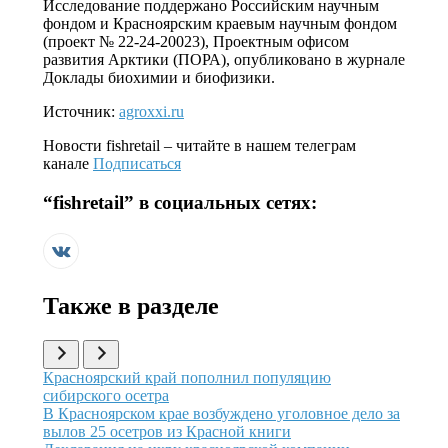
Исследование поддержано Российским научным
фондом и Красноярским краевым научным фондом
(проект № 22-24-20023), Проектным офисом
развития Арктики (ПОРА), опубликовано в журнале
Доклады биохимии и биофизики.
Источник:
agroxxi.ru
Новости
fishretail
– читайте в нашем телеграм
канале
Подписаться
“
fishretail
” в социальных сетях:
Также в разделе
Иллюстрация новости
Красноярский край пополнил популяцию
сибирского осетра
Иллюстрация новости
В Красноярском крае возбуждено уголовное дело за
вылов 25 осетров из Красной книги