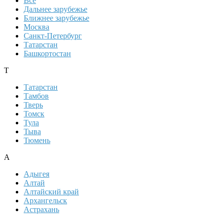
Все
Дальнее зарубежье
Ближнее зарубежье
Москва
Санкт-Петербург
Татарстан
Башкортостан
Т
Татарстан
Тамбов
Тверь
Томск
Тула
Тыва
Тюмень
А
Адыгея
Алтай
Алтайский край
Архангельск
Астрахань