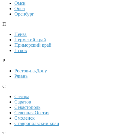
Омск
Орел
Оренбург
П
Пенза
Пермский край
Приморский край
Псков
Р
Ростов-на-Дону
Рязань
С
Самара
Саратов
Севастополь
Северная Осетия
Смоленск
Ставропольский край
Т