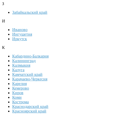
З
Забайкальский край
И
Иваново
Ингушетия
Иркутск
К
Кабардино-Балкария
Калининград
Калмыкия
Калуга
Камчатский край
Карачаево-Черкесия
Карелия
Кемерово
Киров
Коми
Кострома
Краснодарский край
Красноярский край