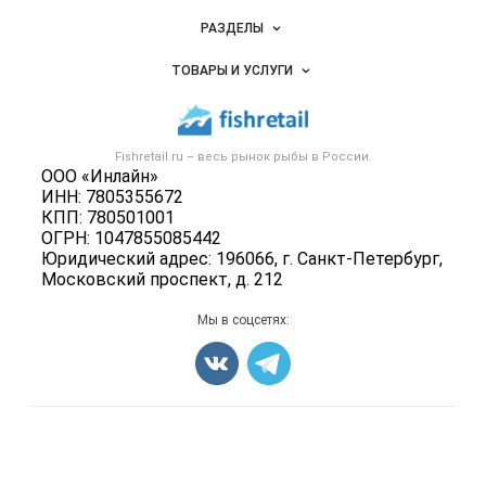
Новости Fishretail.ru
РАЗДЕЛЫ
Услуги и цены
Объявления
ТОВАРЫ И УСЛУГИ
Размещение рекламы
Каталог компаний
Рыбные снеки
Публичная оферта
Новости рынка
Рыба
Контактная информация
Форум
Fishretail.ru – весь
рынок рыбы
в России.
Икра
Политика обработки персональных данных
ООО «Инлайн»
Бренды
Морепродукты
ИНН: 7805355672
Для СМИ
Мониторинг
КПП: 780501001
Рыбопосадочный материал
ОГРН: 1047855085442
Вакансии
Полуфабрикаты
Юридический адрес: 196066, г. Санкт-Петербург,
Блог
Московский проспект, д. 212
Консервы
Добавить объявление
Мы в соцсетях:
Карта объявлений
Счетчики, авторское право, логотипы