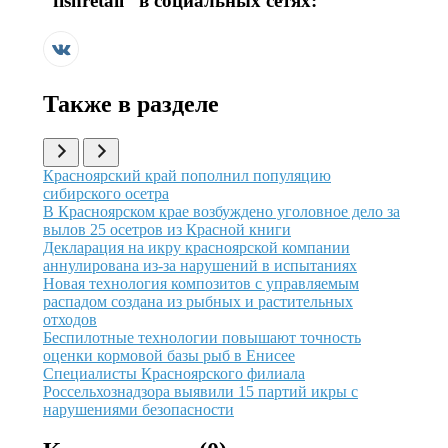
“
fishretail
” в социальных сетях:
Также в разделе
Иллюстрация новости
Красноярский край пополнил популяцию
сибирского осетра
Иллюстрация новости
В Красноярском крае возбуждено уголовное дело за
вылов 25 осетров из Красной книги
Иллюстрация новости
Декларация на икру красноярской компании
аннулирована из-за нарушений в испытаниях
Иллюстрация новости
Новая технология композитов с управляемым
распадом создана из рыбных и растительных
отходов
Иллюстрация новости
Беспилотные технологии повышают точность
оценки кормовой базы рыб в Енисее
Иллюстрация новости
Специалисты Красноярского филиала
Россельхознадзора выявили 15 партий икры с
нарушениями безопасности