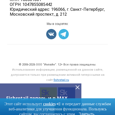
Рыбопосадочный материал
ОГРН: 1047855085442
Вакансии
Полуфабрикаты
Юридический адрес: 196066, г. Санкт-Петербург,
Блог
Московский проспект, д. 212
Консервы
Добавить объявление
Мы в соцсетях:
Карта объявлений
Счетчики, авторское право, логотипы
© 2006‑2026 ООО “Инлайн”. 12+ Все права защищены.
Использование информации, размещенной на данном сайте,
допускается только при размещении активной гиперссылки на
сайт
fishretail.ru
Fishretail теперь и в MAX
Этот сайт использует
cookies
и передает данные службам
веб-аналитики для улучшения функционала. Пользуясь
ПЕРЕЙТИ
сайтом, вы соглашаетесь с этим.
Закрыть