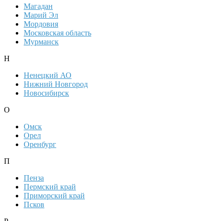
Магадан
Марий Эл
Мордовия
Московская область
Мурманск
Н
Ненецкий АО
Нижний Новгород
Новосибирск
О
Омск
Орел
Оренбург
П
Пенза
Пермский край
Приморский край
Псков