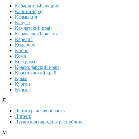
Кабардино-Балкария
Калининград
Калмыкия
Калуга
Камчатский край
Карачаево-Черкесия
Карелия
Кемерово
Киров
Коми
Кострома
Краснодарский край
Красноярский край
Крым
Курган
Курск
Л
Ленинградская область
Липецк
Луганская народная республика
М