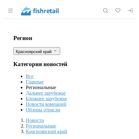
Раздел навигации по сайту fishretail.r
На севере Красноярского края выяв
Фильтры
Регион
Красноярский край
Категория новостей
Все
Главные
Региональные
Дальнее зарубежье
Ближнее зарубежье
Новости компаний
Обзоры отрасли
Новости
Разделы
Новости
Региональные
Красноярский край