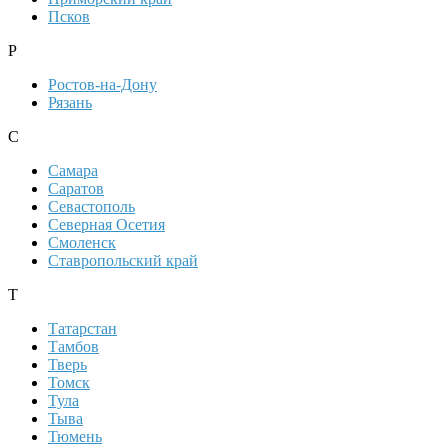
Псков
Р
Ростов-на-Дону
Рязань
С
Самара
Саратов
Севастополь
Северная Осетия
Смоленск
Ставропольский край
Т
Татарстан
Тамбов
Тверь
Томск
Тула
Тыва
Тюмень