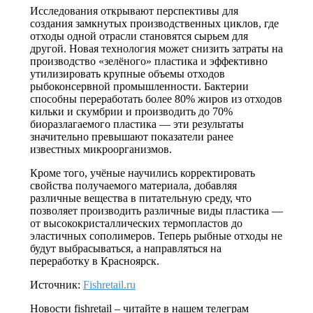
Исследования открывают перспективы для
создания замкнутых производственных циклов, где
отходы одной отрасли становятся сырьем для
другой. Новая технология может снизить затраты на
производство «зелёного» пластика и эффективно
утилизировать крупные объемы отходов
рыбоконсервной промышленности. Бактерии
способны переработать более 80% жиров из отходов
кильки и скумбрии и производить до 70%
биоразлагаемого пластика — эти результаты
значительно превышают показатели ранее
известных микроорганизмов.
Кроме того, учёные научились корректировать
свойства получаемого материала, добавляя
различные вещества в питательную среду, что
позволяет производить различные виды пластика —
от высококристаллических термопластов до
эластичных сополимеров. Теперь рыбные отходы не
будут выбрасываться, а направляться на
переработку в Красноярск.
Источник:
Fishretail.ru
Новости
fishretail
– читайте в нашем телеграм