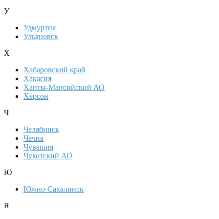
У
Удмуртия
Ульяновск
Х
Хабаровский край
Хакасия
Ханты-Мансийский АО
Херсон
Ч
Челябинск
Чечня
Чувашия
Чукотский АО
Ю
Южно-Сахалинск
Я