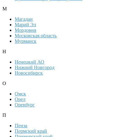
М
Магадан
Марий Эл
Мордовия
Московская область
Мурманск
Н
Ненецкий АО
Нижний Новгород
Новосибирск
О
Омск
Орел
Оренбург
П
Пенза
Пермский край
Приморский край