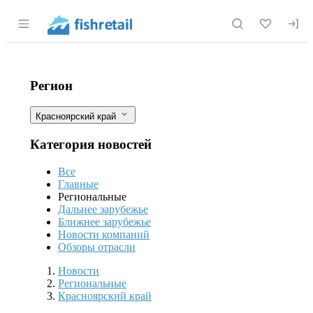
Раздел навигации по сайту fishretail.r
Ученые Красноярска создают биора
Фильтры
Регион
Красноярский край
Категория новостей
Все
Главные
Региональные
Дальнее зарубежье
Ближнее зарубежье
Новости компаний
Обзоры отрасли
Новости
Разделы
Новости
Региональные
Красноярский край