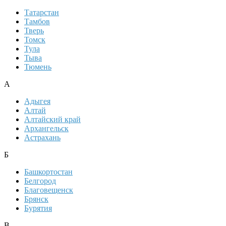
Татарстан
Тамбов
Тверь
Томск
Тула
Тыва
Тюмень
А
Адыгея
Алтай
Алтайский край
Архангельск
Астрахань
Б
Башкортостан
Белгород
Благовещенск
Брянск
Бурятия
В