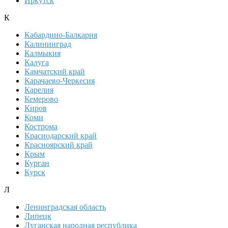
Иркутск
К
Кабардино-Балкария
Калининград
Калмыкия
Калуга
Камчатский край
Карачаево-Черкесия
Карелия
Кемерово
Киров
Коми
Кострома
Краснодарский край
Красноярский край
Крым
Курган
Курск
Л
Ленинградская область
Липецк
Луганская народная республика