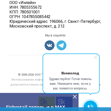
Политика обработки персональных данных
ООО «Инлайн»
Бренды
Морепродукты
ИНН: 7805355672
Для СМИ
Мониторинг
КПП: 780501001
Рыбопосадочный материал
ОГРН: 1047855085442
Вакансии
Полуфабрикаты
Юридический адрес: 196066, г. Санкт-Петербург,
Блог
Московский проспект, д. 212
Консервы
Добавить объявление
Мы в соцсетях:
Карта объявлений
Счетчики, авторское право, логотипы
Всеволод
© 2006‑2026 ООО “Инлайн”. 12+ Все права защищены.
Здравствуйте! Готов помочь
Использование информации, размещенной на данном сайте,
вам. Напишите мне, если у
допускается только при размещении активной гиперссылки на
вас появятся вопросы.
сайт
fishretail.ru
Fishretail теперь и в MAX