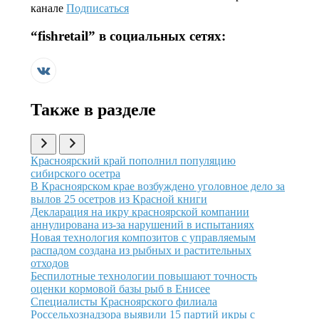
канале
Подписаться
“
fishretail
” в социальных сетях:
Также в разделе
Иллюстрация новости
Красноярский край пополнил популяцию
сибирского осетра
Иллюстрация новости
В Красноярском крае возбуждено уголовное дело за
вылов 25 осетров из Красной книги
Иллюстрация новости
Декларация на икру красноярской компании
аннулирована из-за нарушений в испытаниях
Иллюстрация новости
Новая технология композитов с управляемым
распадом создана из рыбных и растительных
отходов
Иллюстрация новости
Беспилотные технологии повышают точность
оценки кормовой базы рыб в Енисее
Иллюстрация новости
Специалисты Красноярского филиала
Россельхознадзора выявили 15 партий икры с